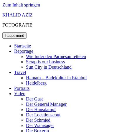
Zum Inhalt springen
KHALID AZIZ
FOTOGRAFIE
Hauptmenü
Startseite
Reportage
Wie Inder den Parmesan retteten
Scrap is our business
Sun City in Deutschland
Travel
Hamam – Badekultur in Istanbul
Heidelberg
Portraits
Video
Der Gast
Der General Manager
Der Hansdampf
Der Locationscout
Der Schmied
Der Wahrsager
Die Boxerin