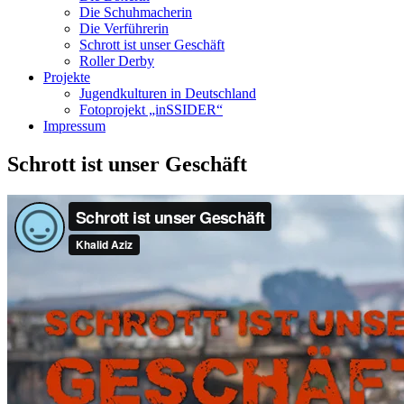
Die Schuhmacherin
Die Verführerin
Schrott ist unser Geschäft
Roller Derby
Projekte
Jugendkulturen in Deutschland
Fotoprojekt „inSSIDER“
Impressum
Schrott ist unser Geschäft