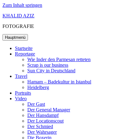
Zum Inhalt springen
KHALID AZIZ
FOTOGRAFIE
Hauptmenü
Startseite
Reportage
Wie Inder den Parmesan retteten
Scrap is our business
Sun City in Deutschland
Travel
Hamam – Badekultur in Istanbul
Heidelberg
Portraits
Video
Der Gast
Der General Manager
Der Hansdampf
Der Locationscout
Der Schmied
Der Wahrsager
Die Boxerin