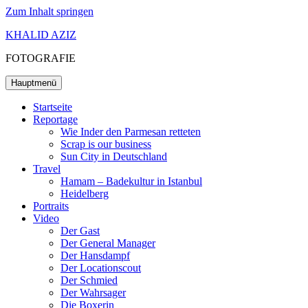
Zum Inhalt springen
KHALID AZIZ
FOTOGRAFIE
Hauptmenü
Startseite
Reportage
Wie Inder den Parmesan retteten
Scrap is our business
Sun City in Deutschland
Travel
Hamam – Badekultur in Istanbul
Heidelberg
Portraits
Video
Der Gast
Der General Manager
Der Hansdampf
Der Locationscout
Der Schmied
Der Wahrsager
Die Boxerin